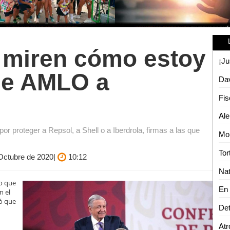
 miren cómo estoy
ce AMLO a
Fis
r proteger a Repsol, a Shell o a Iberdrola, firmas a las que
 Octubre de 2020|
10:12
o que
n el
có que
Det
Atr