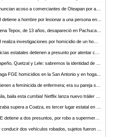
Denuncian acoso a comerciantes de Oteapan por autoridades de Chinameca
PDI detiene a hombre por lesionar a una persona en Tancanhuitz
Lorena Tepox, de 13 años, desapareció en Pachuca el 25 de octubre
PDI realiza investigaciones por homicidio de un hombre y dos lesionados en Juan Pablo SLP
Policías estatales detienen a presunto por atentar contra la seguridad de tránsito
Jalapeño, Quetzal y Lele: sabremos la identidad de uno de ellos en ´Quién es la máscara´
Indaga FGE homicidios en la San Antonio y en hogares ferrocarrileros de SGS
Detienen a feminicida de enfermera; era su pareja sentimental
¡Baila, baila esta cumbia! Netflix lanza nuevo tráiler de ´Selena: La serie´; mira el adelanto (VIDEO)
Orizaba supera a Coatza, es tercer lugar estatal en casos de Covid-19
FME detiene a dos presuntos, por robo a supermercados
Por conducir dos vehículos robados, sujetos fueron detenidos