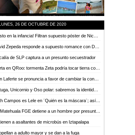
LUNES, 26 DE OCTUBRE DE 2020
¡Justo en la infancia! Filtran supuesto póster de Nickelodeon con reboots animados
David Zepeda responde a supuesto romance con Daniel Urquiza
calía de SLP captura a un presunto secuestrador
Alerta en QRoo: tormenta Zeta podría tocar tierra como huracán
Mon Laferte se pronuncia a favor de cambiar la constitución en Chile; así acudió a votar
Tortuga, Unicornio y Oso polar: sabremos la identidad de uno de ellos en ´Quién es la máscara´
Nath Campos es Lele en ´Quién es la máscara´; así reveló su identidad (VIDEO)
En Matehuala FGE detiene a un hombre por presunto robo calificado
ienen a asaltantes de microbús en Iztapalapa
opellan a adulto mayor y se dan a la fuga