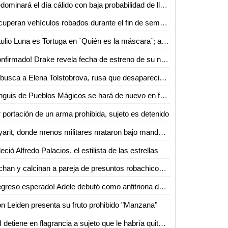
Predominará el día cálido con baja probabilidad de lluvia
Recuperan vehículos robados durante el fin de semana en SLP
Braulio Luna es Tortuga en ´Quién es la máscara´; así descubrió su identidad (VIDEO)
¡Confirmado! Drake revela fecha de estreno de su nuevo disco
Se busca a Elena Tolstobrova, rusa que desapareció en Puerto Vallarta
Tianguis de Pueblos Mágicos se hará de nuevo en forma digital
 portación de un arma prohibida, sujeto es detenido
Nayarit, donde menos militares mataron bajo mando de Cienfuegos
leció Alfredo Palacios, el estilista de las estrellas
Linchan y calcinan a pareja de presuntos robachicos en Puebla
¡Regreso esperado! Adele debutó como anfitriona de ´Saturday Night Live´
n Leiden presenta su fruto prohibido "Manzana"
PDI detiene en flagrancia a sujeto que le habría quitado la vida a su hermano