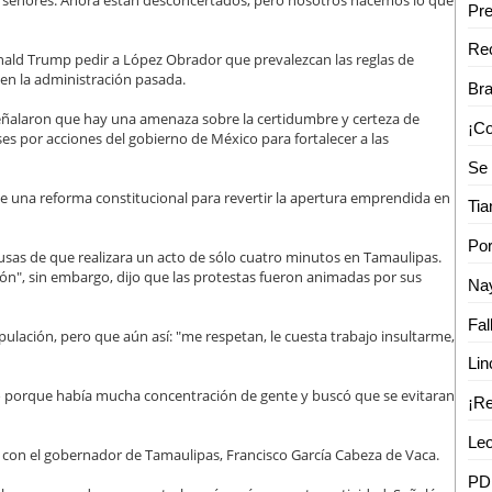
y señores. Ahora están desconcertados, pero nosotros hacemos lo que
nald Trump pedir a López Obrador que prevalezcan las reglas de
 en la administración pasada.
señalaron que hay una amenaza sobre la certidumbre y certeza de
es por acciones del gobierno de México para fortalecer a las
e una reforma constitucional para revertir la apertura emprendida en
Por
usas de que realizara un acto de sólo cuatro minutos en Tamaulipas.
n", sin embargo, dijo que las protestas fueron animadas por sus
Fal
ación, pero que aún así: "me respetan, le cuesta trabajo insultarme,
 porque había mucha concentración de gente y buscó que se evitaran
Leo
s con el gobernador de Tamaulipas, Francisco García Cabeza de Vaca.