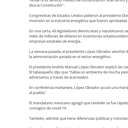
Tenían a su servicio medios de comunicación: eran amos 
dice la Constitución".
Congresistas de Estados Unidos pidieron al presidente Do
inversión en la industria energética que fueron aprobadas
En una carta, 43 legisladores demócratas y republicanos 
miles de millones de dólares en inversiones estadounidens
empresas estatales de energía.
La semana pasada, el presidente López Obrador advirtió d
la administración pasada en el sector energético.
El presidente Andrés Manuel López Obrador explicó las ca
El tabasqueño dijo que "había un ambiente de mucha pasió
adversarios a través de acarreados.
En conferencia mañanera, López Obrador acusó una manipul
al pueblo".
El mandatario mexicano agregó que también se fue rápido
contagios de covid-19.
También, admitió que tiene diferencias públicas y notoria