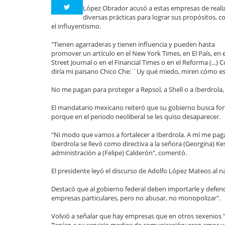
López Obrador acusó a estas empresas de reali
diversas prácticas para lograr sus propósitos, 
el influyentismo.
"Tienen agarraderas y tienen influencia y pueden hasta
promover un artículo en el New York Times, en El País, en e
Street Journal o en el Financial Times o en el Reforma (...)
diría mi paisano Chico Che: ´Uy qué miedo, miren cómo e
No me pagan para proteger a Repsol, a Shell o a Iberdrola
El mandatario mexicano reiteró que su gobierno busca fort
porque en el periodo neoliberal se les quiso desaparecer.
"Ni modo que vamos a fortalecer a Iberdrola. A mí me pa
Iberdrola se llevó como directiva a la señora (Georgina) 
administración a (Felipe) Calderón", comentó.
El presidente leyó el discurso de Adolfo López Mateos al nac
Destacó que al gobierno federal deben importarle y defend
empresas particulares, pero no abusar, no monopolizar".
Volvió a señalar que hay empresas que en otros sexenios 